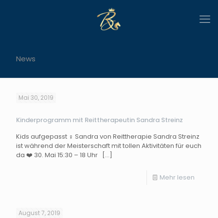
News
Mai 30, 2019
Kinderprogramm mit Reittherapeutin Sandra Streinz
Kids aufgepasst ‍♀️ Sandra von Reittherapie Sandra Streinz
ist während der Meisterschaft mit tollen Aktivitäten für euch
da ❤️ 30. Mai 15:30 – 18 Uhr
[…]
Mehr lesen
August 7, 2019