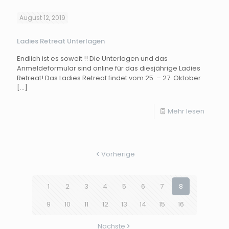
August 12, 2019
Ladies Retreat Unterlagen
Endlich ist es soweit !! Die Unterlagen und das
Anmeldeformular sind online für das diesjährige Ladies
Retreat! Das Ladies Retreat findet vom 25. – 27. Oktober
[…]
Mehr lesen
Vorherige
1
2
3
4
5
6
7
8
9
10
11
12
13
14
15
16
Nächste