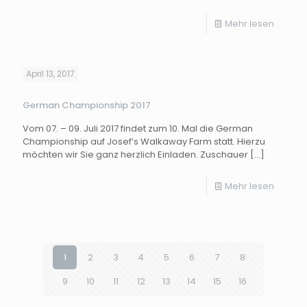
Mehr lesen
April 13, 2017
German Championship 2017
Vom 07. – 09. Juli 2017 findet zum 10. Mal die German
Championship auf Josef’s Walkaway Farm statt. Hierzu
möchten wir Sie ganz herzlich Einladen. Zuschauer
[…]
Mehr lesen
1
2
3
4
5
6
7
8
9
10
11
12
13
14
15
16