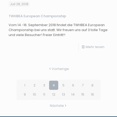
Juli 28, 2018
TWHBEA European Championship
Vom 14.-16. September 2018 findet die TWHBEA European
Championship bei uns statt. Wir freuen uns auf 3 tolle Tage
und viele Besucher! Freier Eintritt!!
Mehr lesen
Vorherige
1
2
3
4
5
6
7
8
9
10
11
12
13
14
15
16
Nächste