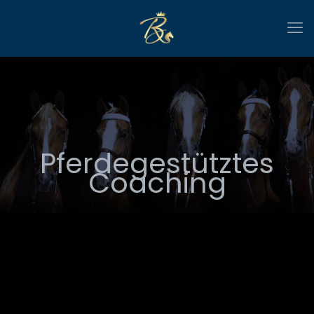
Pferdegestütztes
Coaching