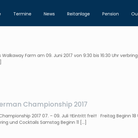
e
Termine
News
Reitanlage
Pension
Out
s Walkaway Farm am 09. Juni 2017 von 9:30 bis 16:30 Uhr verbrin
]
rman Championship 2017
pionship 2017 07. – 09. Juli !!Eintritt frei!! Freitag Beginn 
ring und Cocktails Samstag Beginn 11
[…]