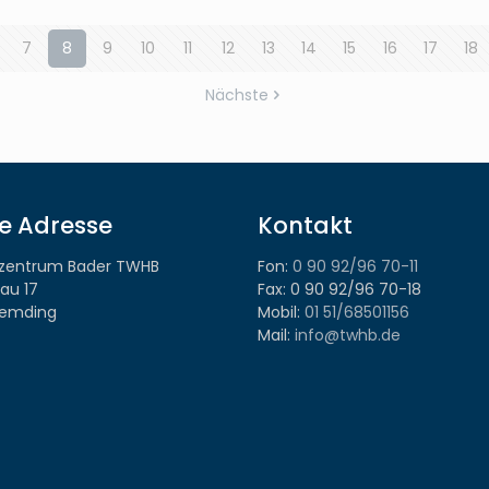
7
8
9
10
11
12
13
14
15
16
17
18
Nächste
e Adresse
Kontakt
tzentrum Bader TWHB
Fon:
0 90 92/96 70-11
au 17
Fax: 0 90 92/96 70-18
emding
Mobil:
01 51/68501156
Mail:
info@twhb.de