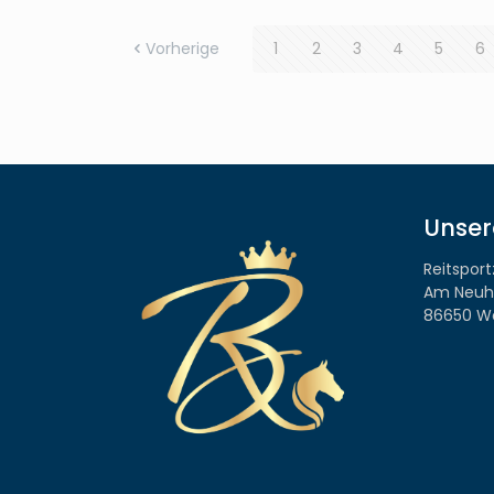
Vorherige
1
2
3
4
5
6
Unser
Reitspor
Am Neuh
86650 W