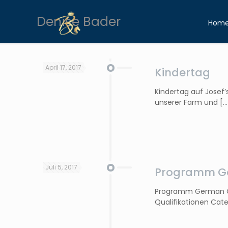
Denise Bader
Hom
April 17, 2017
Kindertag
Kindertag auf Josef’
unserer Farm und
[…
Juli 5, 2017
Programm Ge
Programm German Cham
Qualifikationen Cate