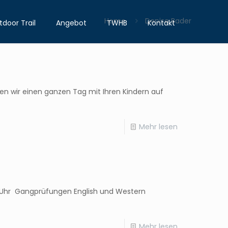
Home
Denise Bader
door Trail
Angebot
TWHB
Kontakt
gen wir einen ganzen Tag mit Ihren Kindern auf
Mehr lesen
18 Uhr Gangprüfungen English und Western
Mehr lesen