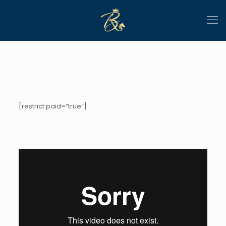
[restrict paid=“true“]