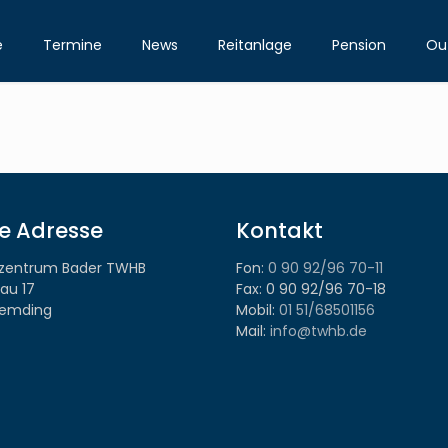
e
Termine
News
Reitanlage
Pension
Out
e Adresse
Kontakt
tzentrum Bader TWHB
Fon:
0 90 92/96 70-11
au 17
Fax: 0 90 92/96 70-18
emding
Mobil:
01 51/68501156
Mail:
info@twhb.de